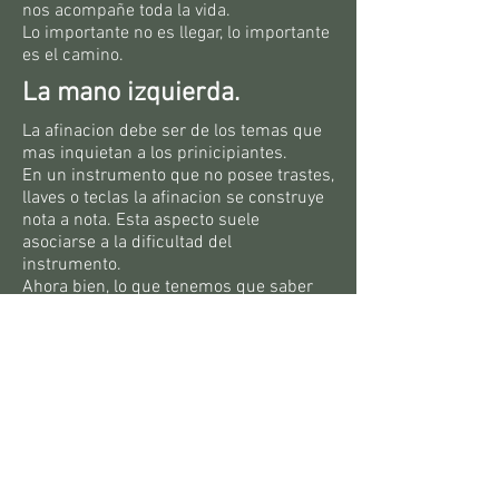
nos acompañe toda la vida.
Lo importante no es llegar, lo importante
es el camino.
La mano izquierda.
La afinacion debe ser de los temas que
mas inquietan a los prinicipiantes.
En un instrumento que no posee trastes,
llaves o teclas la afinacion se construye
nota a nota. Esta aspecto suele
asociarse a la dificultad del
instrumento.
Ahora bien, lo que tenemos que saber
es que lo que uno entrena no es el oido,
sino la conciencia.
El hecho de afinar es ajustar
correctamente la distancia entre dos o
mas sonidos. La memoria auditiva, la
memoria muscular, la tecnica y una
mente entrenada nos llevan siempre
hacia un lugar mas afinado. El camino